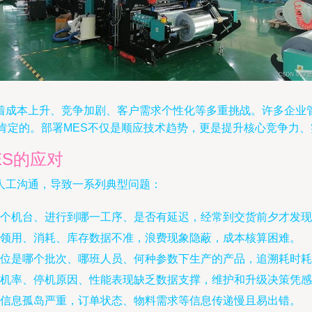
着成本上升、竞争加剧、客户需求个性化等多重挑战。许多企业
肯定的。部署MES不仅是顺应技术趋势，更是提升核心竞争力
ES的应对
人工沟通，导致一系列典型问题：
个机台、进行到哪一工序、是否有延迟，经常到交货前夕才发现
领用、消耗、库存数据不准，浪费现象隐蔽，成本核算困难。
位是哪个批次、哪班人员、何种参数下生产的产品，追溯耗时耗
机率、停机原因、性能表现缺乏数据支撑，维护和升级决策凭感
信息孤岛严重，订单状态、物料需求等信息传递慢且易出错。