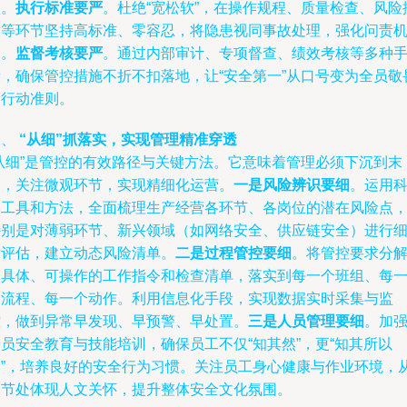
依。
执行标准要严
。杜绝“宽松软”，在操作规程、质量检查、风险
查等环节坚持高标准、零容忍，将隐患视同事故处理，强化问责
制。
监督考核要严
。通过内部审计、专项督查、绩效考核等多种
段，确保管控措施不折不扣落地，让“安全第一”从口号变为全员敬
的行动准则。
二、
“从细”抓落实，实现管理精准穿透
“从细”是管控的有效路径与关键方法。它意味着管理必须下沉到末
梢，关注微观环节，实现精细化运营。
一是风险辨识要细
。运用
学工具和方法，全面梳理生产经营各环节、各岗位的潜在风险点
特别是对薄弱环节、新兴领域（如网络安全、供应链安全）进行
致评估，建立动态风险清单。
二是过程管控要细
。将管控要求分
为具体、可操作的工作指令和检查清单，落实到每一个班组、每
个流程、每一个动作。利用信息化手段，实现数据实时采集与监
控，做到异常早发现、早预警、早处置。
三是人员管理要细
。加
员安全教育与技能培训，确保员工不仅“知其然”，更“知其所以
然”，培养良好的安全行为习惯。关注员工身心健康与作业环境，
细节处体现人文关怀，提升整体安全文化氛围。