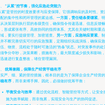
三、
“从紧”控节奏，强化应急处突能力
“从紧”是管控的时度效要求与应变保障。它强调响应的及时性、资
调配的集中性和闭环管理的紧迫感。
一方面，责任链条要绷紧
。
确从决策层到执行层的各级责任，确保指令传递迅速、信息反馈
通，形成紧张有序、高效协同的指挥体系。尤其在关键时期和重
领域，要实行提级管理、加密巡查。
另一方面，应急响应要紧
。
定并不断完善切实可行的应急预案，定期组织实战演练，确保应
队伍、物资、流程处于随时可激活的“热备”状态。对突发事件的处
必须争分夺秒，决策果断，措施有力，最大限度减少损失和影响
并迅速进行复盘整改，堵住管理漏洞。
四、
统筹兼顾，保障生产经营平稳有序
落实严、细、紧的管控措施，根本目的是为了保障企业生产经营
平稳有序
，而非束缚手脚。因此，必须做好统筹平衡：
平衡安全与效率
：通过优化流程、智能管控等方式，让安全
施为效率赋能，而非拖累，实现安全与生产的协同促进。