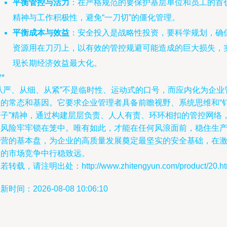
平衡管控与活力
：在严格规范的要保护基层单位和员工的首
精神与工作积极性，避免“一刀切”的僵化管理。
平衡成本与效益
：安全投入是战略性投资，要科学规划，确
资源用在刀刃上，以有效的管控规避可能造成的巨大损失，
现长期经济效益最大化。
**
“从严、从细、从紧”不是临时性、运动式的口号，而应内化为企业
理的常态和基因。它要求企业管理者具备前瞻视野、系统思维和“
钉子”精神，通过构建层层负责、人人有责、环环相扣的管控网络
将风险牢牢锁在笼中。唯有如此，才能在任何风浪面前，稳住生
经营的基本盘，为企业的高质量发展奠定最坚实的安全基础，在
烈的市场竞争中行稳致远。
若转载，请注明出处：http://www.zhitengyun.com/product/20.ht
新时间：2026-08-08 10:06:10