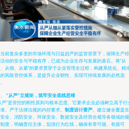
在当前复杂多变的市场环境与日益趋严的监管背景下，保障生产
营活动的安全与平稳有序，已成为企业生存与发展的基石。将“从
严、从细、从紧”的要求贯穿于企业管理全过程，构建系统化、精
化的风险管控体系，是提升企业韧性、实现可持续发展的必然选
择。
一、
“从严”立规矩，筑牢安全底线思维
“从严”是管控的刚性原则与根本态度。它要求企业必须树立高于行
标准、严于法律法规的内控要求。
制度设计要严
。建立健全覆盖
产安全、消防安全、环保安全、数据安全及经营合规等各领域的
章制度，明确责任主体，划清行为红线，确保有章可循、有据可